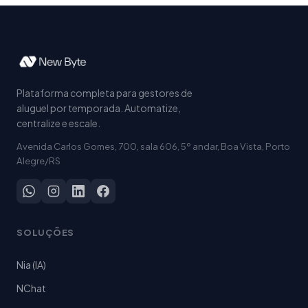
Plataforma completa para gestores de
aluguel por temporada. Automatize,
centralize e escale.
Avenida Carlos Gomes, 700, sala 606, 5º andar, Boa Vista, Porto
Alegre/RS
SOLUÇÕES
Nia (IA)
NChat