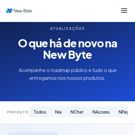
ATUALIZAÇÕES
O que há de novo na
New Byte
Acompanhe o roadmap público e tudo o que
entregamos nos nossos produtos.
Todos
Nia
NChat
NAccess
NPay
PRODUTO