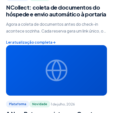
NCollect: coleta de documentos do
hóspede e envio automático à portaria
Agora a coleta de documentos antes do check-in
acontece sozinha. Cada reserva gera um link único, o
hóspede preenche tudo pelo celular e a portaria
Ler atualização completa
→
recebe o PDF pronto, sem você no meio do caminho.
·
1 de julho, 2026
Plataforma
Novidade