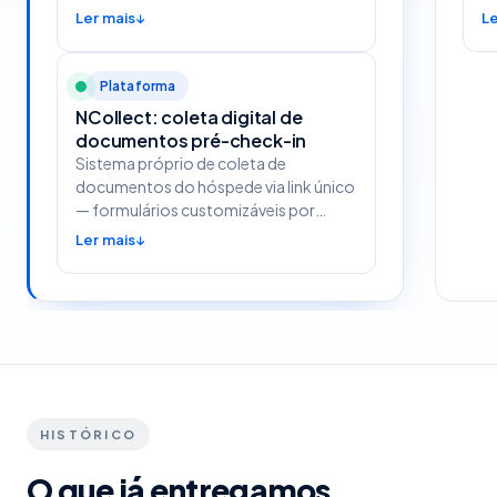
Ler mais
Le
Plataforma
NCollect: coleta digital de
documentos pré-check-in
Sistema próprio de coleta de
documentos do hóspede via link único
— formulários customizáveis por
imóvel, integrados ao fluxo de
Ler mais
reservas.
HISTÓRICO
O que já entregamos