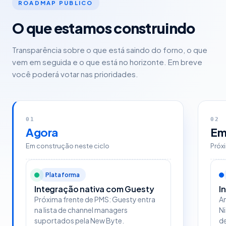
ROADMAP PÚBLICO
O que estamos construindo
Transparência sobre o que está saindo do forno, o que
vem em seguida e o que está no horizonte. Em breve
você poderá votar nas prioridades.
01
02
Agora
Em
Em construção neste ciclo
Próx
Plataforma
Integração nativa com Guesty
I
Próxima frente de PMS: Guesty entra
An
na lista de channel managers
Ni
suportados pela New Byte.
de