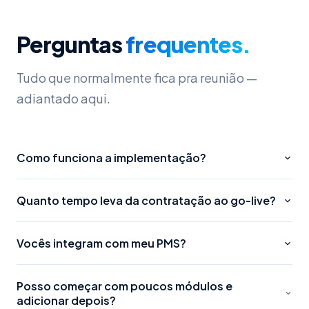
etapa, o que fez toda a diferença para o
sucesso da implementação. Agradecemos
Perguntas
frequentes.
especialmente ao Matheus, que manteve um
suporte constante, atento e muito eficiente com
nossa empresa. Sem dúvida, foi um investimento
Tudo que normalmente fica pra reunião —
que trouxe resultados práticos e imediatos, e
adiantado aqui.
que elevou nosso padrão de atendimento.
Como funciona a implementação?
Quanto tempo leva da contratação ao go-live?
Vocês integram com meu PMS?
Posso começar com poucos módulos e
adicionar depois?