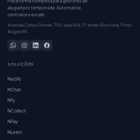
Plataforma completa para gestores de
aluguel por temporada. Automatize,
centralize e escale.
Avenida Carlos Gomes, 700, sala 606, 5º andar, Boa Vista, Porto
Alegre/RS
SOLUÇÕES
Nia (IA)
NChat
NFy
NCollect
NPay
NLearn