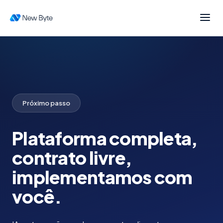
Anfitrião profissional?
Comece autoatendido com
IA nas OTAs
→
Próximo passo
Plataforma completa,
contrato livre,
implementamos com
você.