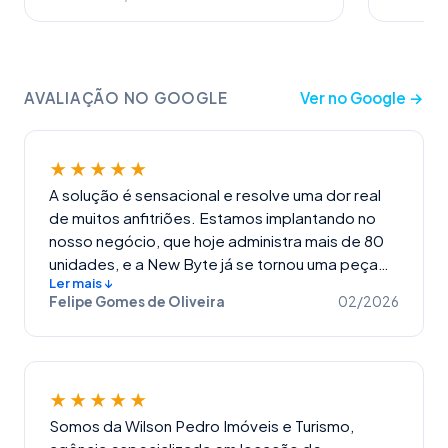
AVALIAÇÃO NO GOOGLE
Ver no Google
→
★★★★★
A solução é sensacional e resolve uma dor real
de muitos anfitriões. Estamos implantando no
nosso negócio, que hoje administra mais de 80
unidades, e a New Byte já se tornou uma peça
Ler mais ↓
essencial da nossa operação. Desejo muito
Felipe Gomes de Oliveira
02/2026
sucesso a toda a equipe da New Byte, com Artur
no comando e Laura conduzindo a implantação
com uma atenção e profissionalismo que nos
deixaram extremamente tranquilos durante todo
★★★★★
o processo. Desde o primeiro dia de ativação, já
senti um grande alívio ao ver nossa operação
Somos da Wilson Pedro Imóveis e Turismo,
funcionando com mínima intervenção humana.