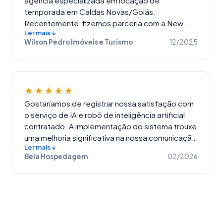
agência especializada em locação de
Acredito que nossa equipe vai aumentar
temporada em Caldas Novas/Goiás.
significativamente a produtividade com a New
Recentemente, fizemos parceria com a New
Ler mais ↓
Byte.
Byte e o resultado foi incrível! Com respostas
Wilson Pedro Imóveis e Turismo
12/2025
ágeis e suporte eficiente, conseguimos
alavancar nossas vendas e oferecer ainda mais
conforto aos nossos clientes. Agradecemos
toda a equipe New Byte pelo excelente
★★★★★
trabalho! Estamos muito satisfeitos com os
resultados e ansiosos para continuar crescendo
Gostaríamos de registrar nossa satisfação com
juntos. 🚀
o serviço de IA e robô de inteligência artificial
contratado. A implementação do sistema trouxe
uma melhoria significativa na nossa comunicação
Ler mais ↓
com os hóspedes, tornando os atendimentos
Bela Hospedagem
02/2026
mais ágeis, claros e eficientes, além de facilitar
muito o nosso dia a dia operacional. Todo o
processo de implantação foi acompanhado
passo a passo por um profissional
extremamente qualificado, sempre solícito e
com total disposição para ajudar em cada