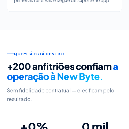
primeiras reservas e segue de suporte no app.
QUEM JÁ ESTÁ DENTRO
+200 anfitriões confiam
a
operação à New Byte.
Sem fidelidade contratual — eles ficam pelo
resultado.
+
0
%
0
mil