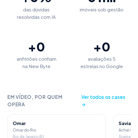
das dúvidas
imóveis sob gestão
resolvidas com IA
+
0
+
0
anfitriões confiam
avaliações 5
na New Byte
estrelas no Google
EM VÍDEO, POR QUEM
Ver todos os cases
OPERA
→
Omar
Saviani 
Omar do Rio
Achei Gr
Rio de Janeiro/RJ
Gramado/