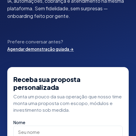
IA, automações, cobrança e atendimento na mesma
plataforma. Sem fidelidade, sem surpresas —
onboarding feito por gente.
Prefere conversar antes?
Agendar demonstração guiada
→
Receba sua proposta
personalizada
Conta um pouco da sua operação que nosso time
monta uma proposta com escopo, módulos e
investimento sob medida.
Nome