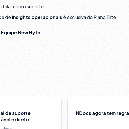
só falar com o suporte.
ade de
Insights operacionais
é exclusiva do Plano Elite.
,
Equipe New Byte
al de suporte
NDocs agora tem regra
tável e direto
vidade