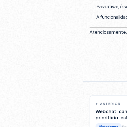
Para ativar, é 
A funcionalid
Atenciosamente
← ANTERIOR
Webchat: can
prioritário, es
Plataforma
No