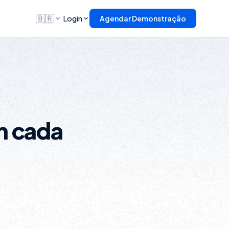
🇧🇷
Login
Agendar Demonstração
m cada