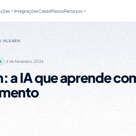
uções
Integrações
Cases
Planos
Recursos
 /
NLEARN
·
6 de fevereiro, 2026
e
: a IA que aprende co
imento