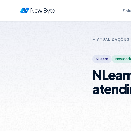
Sol
← ATUALIZAÇÕES
NLearn
Novidad
NLearn
atend