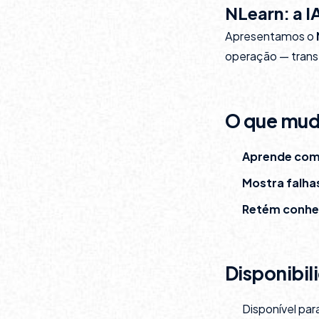
NLearn: a 
Apresentamos o
operação — tran
O que muda
Aprende com
Mostra falha
Retém conh
Disponibil
Disponível par