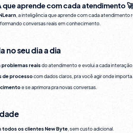
IA que aprende com cada atendimento 
NLearn
, a inteligência que aprende com cada atendimento r
sformando conversas reais em conhecimento.
 no seu dia a dia
 problemas reais
do atendimento e evolui a cada interação
s de processo
com dados claros, pra você agir onde importa
ecimento
e se aprimora pra novas conversas.
idade
a
todos os clientes New Byte
, sem custo adicional.